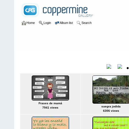
Home
Login
Album list
Search
Home
>
Frases de mamá y papá
Frases de mamá y papá
Title
Frases de mamá
suegra jodida
7941 views
6306 views