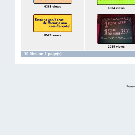
6368 views
6934 views
8524 views
2085 views
10 files on 1 page(s)
Power