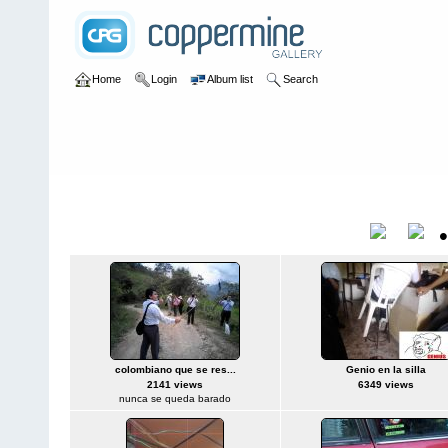
Home
Login
Album list
Search
Home
>
Yo lo arreglo
Yo lo arreglo
Title
colombiano que se res...
Genio en la silla
2141 views
6349 views
nunca se queda barado