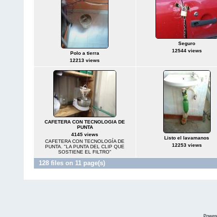
Seguro
12544 views
Polo a tierra
12213 views
CAFETERA CON TECNOLOGIA DE
PUNTA
4145 views
Listo el lavamanos
CAFETERA CON TECNOLOGÍA DE
12253 views
PUNTA. "LA PUNTA DEL CLIP QUE
SOSTIENE EL FILTRO"
128 files on 11 page(s)
Power