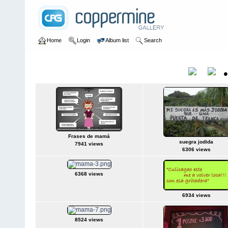
Home
Login
Album list
Search
Home
>
Frases de mamá y papá
Frases de mamá y papá
Title
Frases de mamá
suegra jodida
7941 views
6306 views
6368 views
6934 views
8524 views