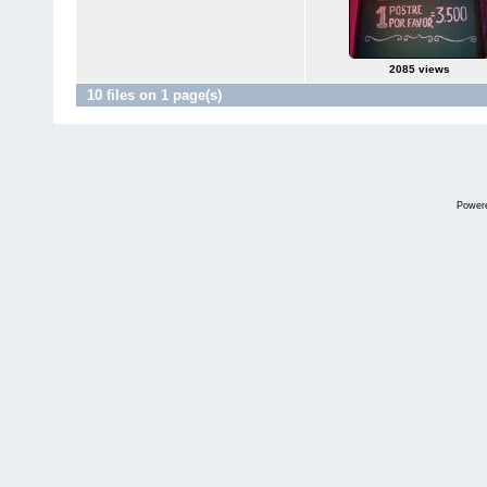
2085 views
10 files on 1 page(s)
Power