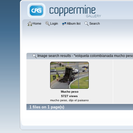
Home
Login
Album list
Search
Image search results - "volqueta colombianada mucho pes
Mucho peso
5727 views
mucho peso, dijo el paisano
1 files on 1 page(s)