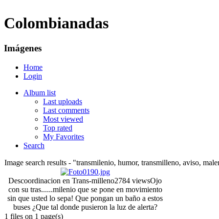
Colombianadas
Imágenes
Home
Login
Album list
Last uploads
Last comments
Most viewed
Top rated
My Favorites
Search
Image search results - "transmilenio, humor, transmilleno, aviso, mal
Descoordinacion en Trans-milleno
2784 views
Ojo
con su tras......milenio que se pone en movimiento
sin que usted lo sepa! Que pongan un baño a estos
buses ¿Que tal donde pusieron la luz de alerta?
1 files on 1 page(s)