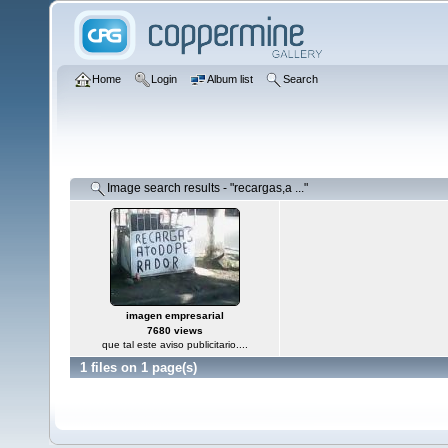
Home
Login
Album list
Search
Image search results - "recargas,a ..."
imagen empresarial
7680 views
que tal este aviso publicitario....
1 files on 1 page(s)