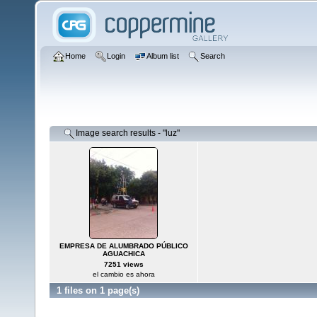
Home
Login
Album list
Search
Image search results - "luz"
EMPRESA DE ALUMBRADO PÚBLICO
AGUACHICA
7251 views
el cambio es ahora
1 files on 1 page(s)