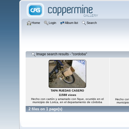
Home
Login
Album list
Search
Image search results - "cordoba"
TAPA RUEDAS CASERO
11588 views
Hecho con cartón y amarrado con fique, ocurrido en el
Hecho con 
municipio de Lorica, en el departamento de córdoba
municipi
2 files on 1 page(s)