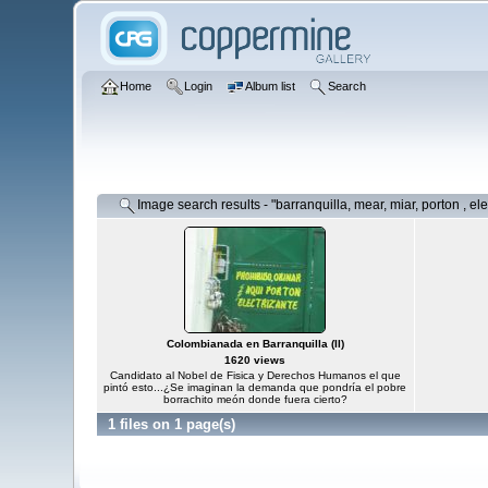
Home
Login
Album list
Search
Image search results - "barranquilla, mear, miar, porton , elec
Colombianada en Barranquilla (II)
1620 views
Candidato al Nobel de Fisica y Derechos Humanos el que
pintó esto...¿Se imaginan la demanda que pondría el pobre
borrachito meón donde fuera cierto?
1 files on 1 page(s)