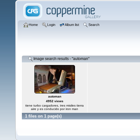
Home
Login
Album list
Search
Image search results - "automan"
automan
4952 views
tiene turbo cargadores, tres misiles tierra
aire y es conducido por iron man
1 files on 1 page(s)