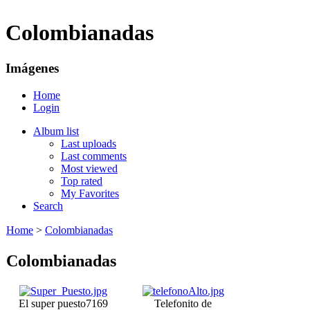
Colombianadas
Imágenes
Home
Login
Album list
Last uploads
Last comments
Most viewed
Top rated
My Favorites
Search
Home
>
Colombianadas
Colombianadas
El super puesto
7169
Telefonito de