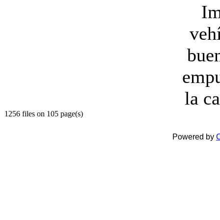
Im
veh
buen
empu
la c
1256 files on 105 page(s)
Powered by
C