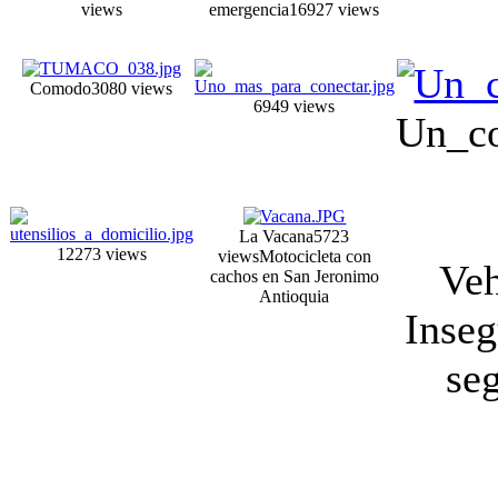
views
emergencia
16927 views
Comodo
3080 views
6949 views
Un_c
La Vacana
5723
12273 views
views
Motocicleta con
Veh
cachos en San Jeronimo
Antioquia
Inse
se