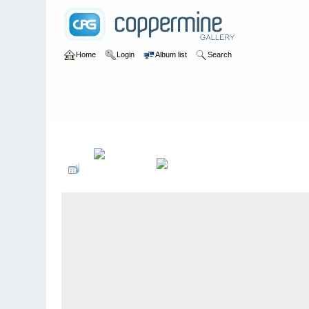
Home
Login
Album list
Search
Home
>
Colombianadas