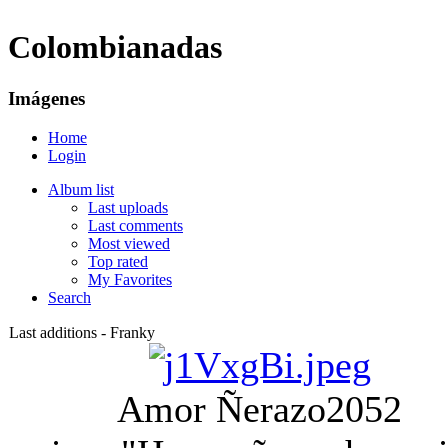
Colombianadas
Imágenes
Home
Login
Album list
Last uploads
Last comments
Most viewed
Top rated
My Favorites
Search
Last additions - Franky
Amor Ñerazo
2052