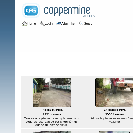
Home
Login
Album list
Search
Home
>
Colombianadas
Colombianadas
Titl
Piedra mistica
En perspectiva
14315 views
15548 views
Esta es una piedra de otro planeta o con
Ahora la piedra se ve mas fuer
poderes, eso parece ser la opinión del
valiente
dueño de este vehiculo.