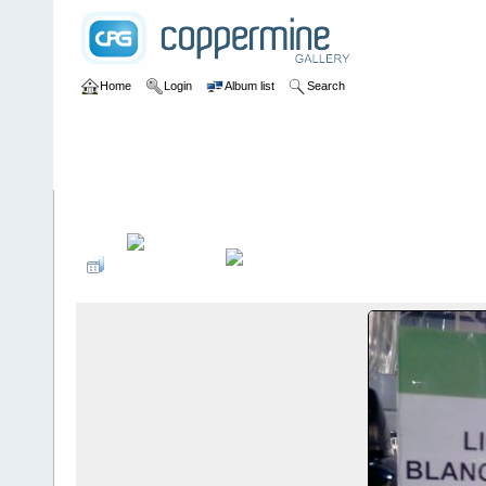
Home
Login
Album list
Search
Home
>
Colombianadas